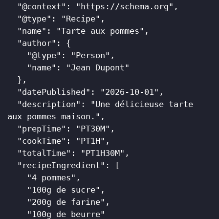
  "@context": "https://schema.org",

  "@type": "Recipe",

  "name": "Tarte aux pommes",

  "author": {

    "@type": "Person",

    "name": "Jean Dupont"

  },

  "datePublished": "2026-10-01",

  "description": "Une délicieuse tarte 
aux pommes maison.",

  "prepTime": "PT30M",

  "cookTime": "PT1H",

  "totalTime": "PT1H30M",

  "recipeIngredient": [

    "4 pommes",

    "100g de sucre",

    "200g de farine",

    "100g de beurre"
