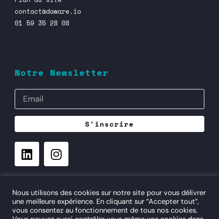
contact@daware.io
01 59 35 28 08
Notre Newsletter
S'inscrire
©
– daware.io – Digital Aware Consulting
3 rue Popincourt
Nous utilisons des cookies sur notre site pour vous délivrer
75011 Paris
une meilleure expérience. En cliquant sur “Accepter tout”,
FRANCE
vous consentez au fonctionnement de tous nos cookies.