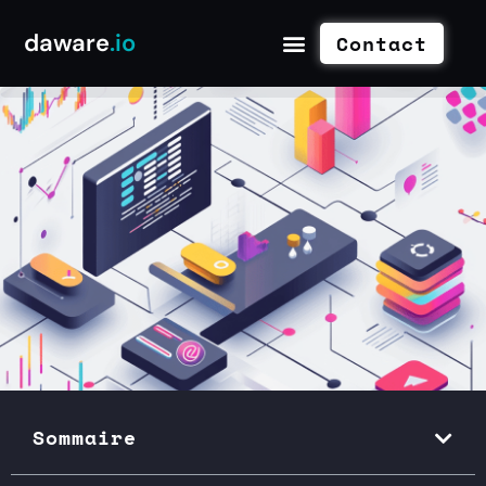
daware
.io
Contact
Sommaire