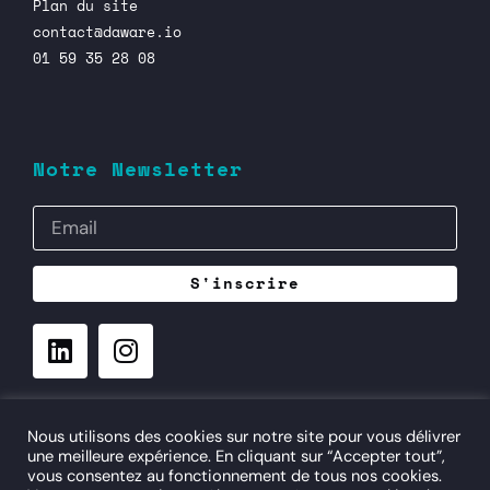
Plan du site
contact@daware.io
01 59 35 28 08
Notre Newsletter
S'inscrire
©
– daware.io – Digital Aware Consulting
3 rue Popincourt
Nous utilisons des cookies sur notre site pour vous délivrer
75011 Paris
une meilleure expérience. En cliquant sur “Accepter tout”,
FRANCE
vous consentez au fonctionnement de tous nos cookies.