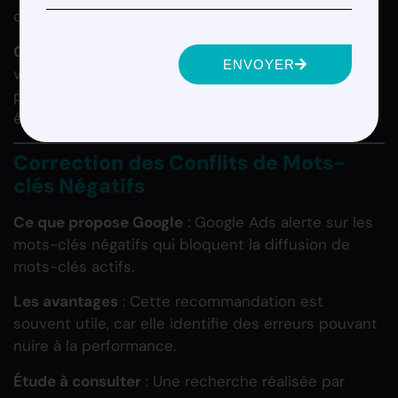
de clics augmenter en moyenne de 10-15 %.
Conseil
: Utilisez les extensions en fonction de
ENVOYER
votre audience et de vos objectifs. Testez les
performances de chaque type d’extension pour
évaluer leur réelle utilité.
Correction des Conflits de Mots-
clés Négatifs
Ce que propose Google
: Google Ads alerte sur les
mots-clés négatifs qui bloquent la diffusion de
mots-clés actifs.
Les avantages
: Cette recommandation est
souvent utile, car elle identifie des erreurs pouvant
nuire à la performance.
Étude à consulter
: Une recherche réalisée par