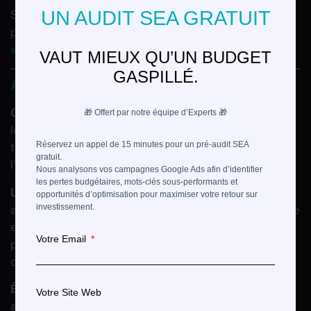
Si vous souhaitez améliorer la présence de vos
UN AUDIT SEA GRATUIT
produits en ligne, consultez notre
guide complet
sur Google Shopping
.
VAUT MIEUX QU’UN BUDGET
GASPILLÉ.
Ajout d’Extensions d’Annonces
Ce que propose Google
: Les extensions, comme
🎁 Offert par notre équipe d’Experts 🎁
les liens annexes, les appels ou les extraits de
Réservez un appel de 15 minutes pour un pré-audit SEA
texte, peuvent améliorer la visibilité et
gratuit.
l’engagement de vos annonces.
Nous analysons vos campagnes Google Ads afin d’identifier
les pertes budgétaires, mots-clés sous-performants et
Les risques
: Toutes les extensions ne sont pas
opportunités d’optimisation pour maximiser votre retour sur
adaptées à toutes les entreprises. Par exemple, une
investissement.
entreprise B2B axée sur des inscriptions en ligne
Votre Email
pourrait ne pas bénéficier d’une extension d’appel
direct.
Étude à consulter
: Selon une étude de
Linear
, les
Votre Site Web
annonces utilisant des extensions voient leur taux