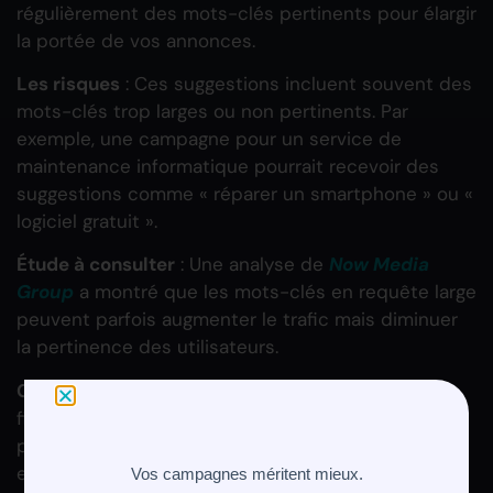
régulièrement des mots-clés pertinents pour élargir
la portée de vos annonces.
Les risques
: Ces suggestions incluent souvent des
mots-clés trop larges ou non pertinents. Par
exemple, une campagne pour un service de
maintenance informatique pourrait recevoir des
suggestions comme « réparer un smartphone » ou «
logiciel gratuit ».
Étude à consulter
: Une analyse de
Now Media
Group
a montré que les mots-clés en requête large
peuvent parfois augmenter le trafic mais diminuer
la pertinence des utilisateurs.
Conseil
: Passez en revue chaque suggestion et
filtrez les mots-clés en fonction de leur pertinence
pour votre cible. Testez-les dans une campagne
expérimentale avant de les intégrer massivement.
Vos campagnes méritent mieux.