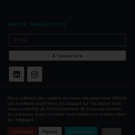
Notre Newsletter
S'inscrire
©
– daware.io – Digital Aware Consulting
3 rue Popincourt
Nous utilisons des cookies sur notre site pour vous délivrer
75011 Paris
une meilleure expérience. En cliquant sur “Accepter tout”,
FRANCE
vous consentez au fonctionnement de tous nos cookies.
Vous pouvez aussi contrôler vous même vos cookies dans
les "Réglages" .
Mentions Légales | Politique de protection des
Tout Refuser
Réglages
Tout Accepter