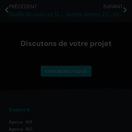
PRÉCÉDENT
SUIVANT
Feuille de route en 13 points pour prospérer à l’ère de la recherche par IA
Google Gemini 2.0 : intégration prochaine dans la recherche et les aperçus d’IA
Discutons de votre projet
contactez-nous
Daware
Agence SEA
Agence SEO